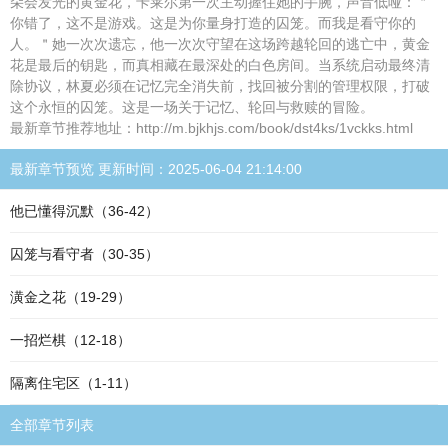
朵会发光的黄金花，卡莱尔第一次主动握住她的手腕，声音低哑：＂
你错了，这不是游戏。这是为你量身打造的囚笼。而我是看守你的
人。＂她一次次遗忘，他一次次守望在这场跨越轮回的逃亡中，黄金
花是最后的钥匙，而真相藏在最深处的白色房间。当系统启动最终清
除协议，林夏必须在记忆完全消失前，找回被分割的管理权限，打破
这个永恒的囚笼。这是一场关于记忆、轮回与救赎的冒险。
最新章节推荐地址：http://m.bjkhjs.com/book/dst4ks/1vckks.html
最新章节预览 更新时间：2025-06-04 21:14:00
他已懂得沉默（36-42）
囚笼与看守者（30-35）
潢金之花（19-29）
一招烂棋（12-18）
隔离住宅区（1-11）
全部章节列表