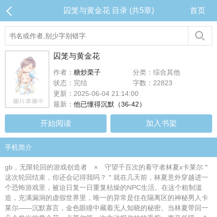
囚笼与黄金花 目录 (共5章)
首页
囚笼与黄金花
作者：
糖炒栗子
分类：综合其他
状态：完结
字数：22823
更新：2025-06-04 21:14:00
最新：
他已懂得沉默（36-42）
开始阅读
加入书架
手机简介
gb，无限轮回的游戏创造者 × 守望千百次的看守者林夏x卡莱尔＂
这次轮回结束，你还会记得我吗？＂就在几天前，林夏意外穿越进一
个恐怖游戏里，被迫日复一日重复枯燥的NPC生活。在这个粗制滥
造，充满漏洞的虚假世界里，唯一的异常是住在隔离区的神秘男人卡
莱尔——沉默寡言，金色眼瞳中藏着无人知晓的秘密。当林夏带回一