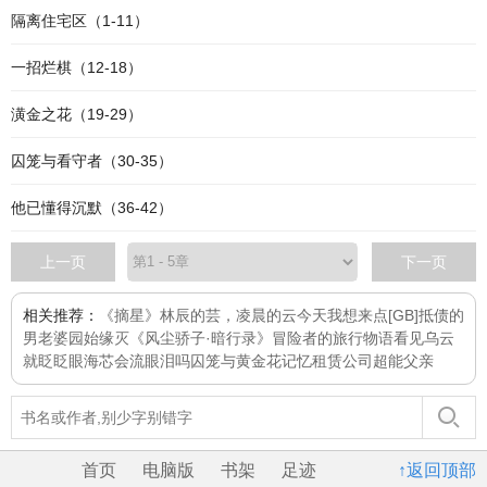
隔离住宅区（1-11）
一招烂棋（12-18）
潢金之花（19-29）
囚笼与看守者（30-35）
他已懂得沉默（36-42）
上一页
下一页
相关推荐：
《摘星》
林辰的芸，凌晨的云
今天我想来点
[GB]抵债的
男老婆
园始缘灭
《风尘骄子·暗行录》
冒险者的旅行物语
看见乌云
就眨眨眼
海芯会流眼泪吗
囚笼与黄金花
记忆租赁公司
超能父亲
首页
电脑版
书架
足迹
↑返回顶部