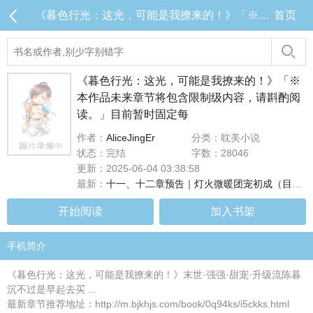
《暮色行光：这光，可能是我撩来的！》「※本作品未来章节将包含限制级内容，请斟酌阅读。」目前暂时固定每 目录 (共14章)
首页
《暮色行光：这光，可能是我撩来的！》「※
本作品未来章节将包含限制级内容，请斟酌阅
读。」目前暂时固定每
作者：
AliceJingEr
分类：耽美小说
状态：完结
字数：28046
更新：2025-06-04 03:38:58
最新：
十一、十二章预告｜灯火微暖团宠初成（目前连载至第十章，#十一、十二章将於下周二早上8点更新！）
开始阅读
加入书架
手机简介
《暮色行光：这光，可能是我撩来的！》末世·强强·甜宠·升级流陈暮
沉不过是早起去买 ...
最新章节推荐地址：http://m.bjkhjs.com/book/0q94ks/i5ckks.html