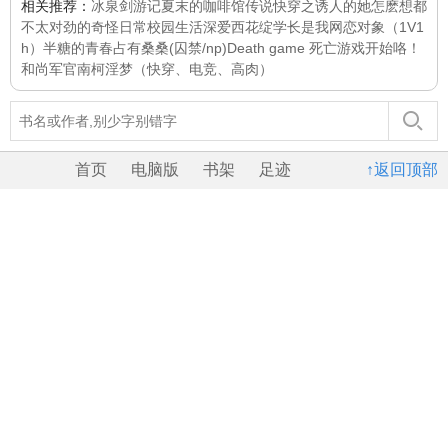
相关推荐：
冰泉剑游记
夏末的咖啡馆传说
快穿之诱人的她
怎麽想都
不太对劲的奇怪日常校园生活
深爱
西花绽
学长是我网恋对象（1V1
h）
半糖的青春
占有桑桑(囚禁/np)
Death game 死亡游戏开始咯！
和尚军官
南柯淫梦（快穿、电竞、高肉）
首页
电脑版
书架
足迹
↑返回顶部