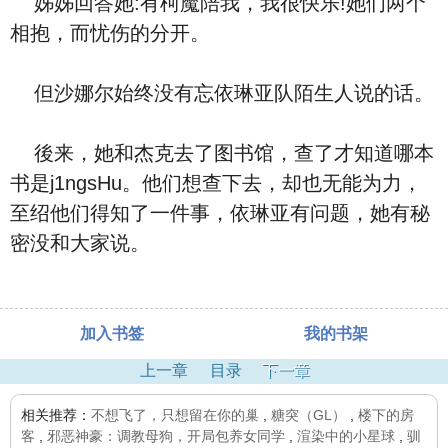
姊姊回答她:有柯魔陪我，我很快乐!她们两个
相抱，而忧伤的分开。
但沙娜尔始终没有忘依琳亚队陌生人说的话。
後来，她和杰克去了图书馆，查了才知道哪本
书是j1ngsHu。他们想查下去，却也无能为力，
至绍他们得知了一件事，依琳亚有问题，她有秘
密没和大家说。
加入书签
我的书架
上一章
目录
下一章
相关推荐：
不想飞了，只想留在你的巢
,
糖突（GL）
,
楼下的房
客
,
邪恶神豪：调教母狗，开局包养女同学
,
渲染中的小星球
,
驯