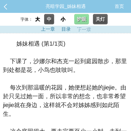
亮暗学园_姊妹相遇
首页
大
中
小
护眼
关灯
字体：
上一章
目录
下一章
姊妹相遇 (第1/1页)
下课了，沙娜尔和杰克一起到庭园散步，那里
到处都是花，小鸟也吱吱叫。
每次到那温暖的花园，她便想起她的jiejie。由
於只见过她一面，所以非常的想念，也非常希望
jiejie就在身边，这样就不会对姊姊感到如此陌
生。